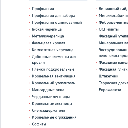
Профнастил
Виниловый сай
Профнастил для забора
Металлосайдин
Профнастил оцинкованный
Фиброцементны
Гибкая черепица
ОСП-плиты
Металлочерепица
Фасадный утепл
Фальцевая кровля
Минеральная ва
Композитная черепица
Экструдирован
пенополистиро
Доборные элементы для
кровли
Фасадные пане
Пленки подкровельные
Фасадная плитк
Кровельная вентиляция
Штакетник
Кровельный утеплитель
Террасная доск
Мансардные окна
Еврожалюзи
Чердачные лестницы
Кровельные лестницы
Снегозадержатели
Кровельные ограждения
Софиты