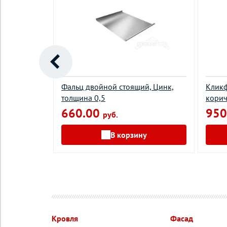
стер RAL
Фальц двойной стоящий, Цинк,
Кликф
щина 0,45
толщина 0,5
корич
660.00
950
руб.
у
В корзину
Кровля
Фасад