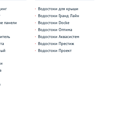
динг
Водостоки для крыши
г
Водостоки Гранд Лайн
е панели
Водостоки Docke
Водостоки Оптима
итель
Водостоки Аквасистем
та
Водостоки Престиж
ный
Водостоки Проект
л
ли
а
а