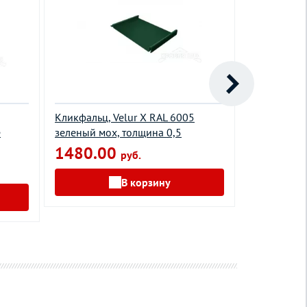
Кликфальц, Velur X RAL 6005
Кликфальц,
е
зеленый мох, толщина 0,5
красное ви
1480.00
1210.0
руб.
В корзину