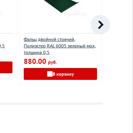
Фальц двойной стоячий,
Фальц двой
0,5
Полиэстер RAL 6005 зеленый мох,
3005 красн
толщина 0,5
1257.0
880.00
руб.
В корзину