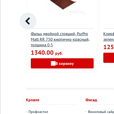
й,Rooftop
Фальц двойной стоящий, PurPro
Кликф
ое вино,
Matt RR 750 кирпично-красный,
зелен
толщина 0,5
125
1340.00
руб.
у
В корзину
Кровля
Фасад
Профнастил
Виниловый сай