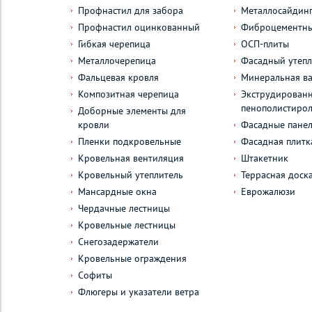
Профнастил для забора
Металлосайдин
Профнастил оцинкованный
Фиброцементны
Гибкая черепица
ОСП-плиты
Металлочерепица
Фасадный утепл
Фальцевая кровля
Минеральная ва
Композитная черепица
Экструдирован
пенополистиро
Доборные элементы для
кровли
Фасадные пане
Пленки подкровельные
Фасадная плитк
Кровельная вентиляция
Штакетник
Кровельный утеплитель
Террасная доск
Мансардные окна
Еврожалюзи
Чердачные лестницы
Кровельные лестницы
Снегозадержатели
Кровельные ограждения
Софиты
Флюгеры и указатели ветра