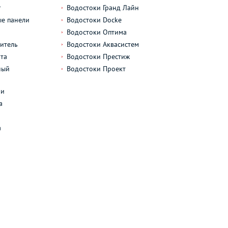
г
Водостоки Гранд Лайн
е панели
Водостоки Docke
Водостоки Оптима
итель
Водостоки Аквасистем
та
Водостоки Престиж
ный
Водостоки Проект
л
ли
а
а