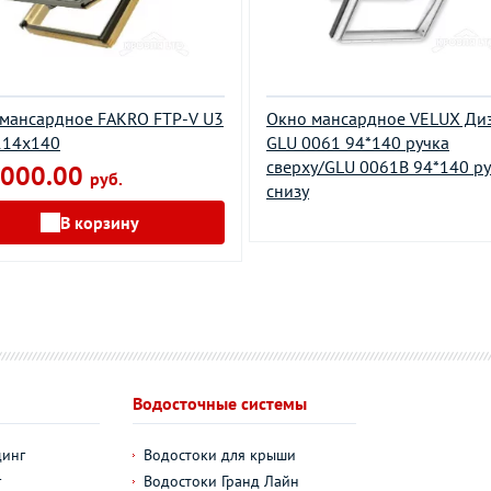
мансардное FAKRO FTP-V U3
Окно мансардное VELUX Ди
114х140
GLU 0061 94*140 ручка
сверху/GLU 0061В 94*140 р
000.00
руб.
снизу
В корзину
Водосточные системы
динг
Водостоки для крыши
г
Водостоки Гранд Лайн