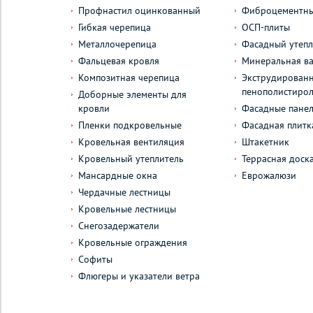
Профнастил оцинкованный
Фиброцементны
Гибкая черепица
ОСП-плиты
Металлочерепица
Фасадный утепл
Фальцевая кровля
Минеральная ва
Композитная черепица
Экструдирован
пенополистиро
Доборные элементы для
кровли
Фасадные пане
Пленки подкровельные
Фасадная плитк
Кровельная вентиляция
Штакетник
Кровельный утеплитель
Террасная доск
Мансардные окна
Еврожалюзи
Чердачные лестницы
Кровельные лестницы
Снегозадержатели
Кровельные ограждения
Софиты
Флюгеры и указатели ветра