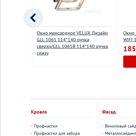
RO FTS U2
Окно мансардное VELUX Дизайн
Окно 
низу 94х118
GLL 1061 114*140 ручка
WIFI 
сверху/GLL 1061В 114*140 ручка
185
снизу
у
Кровля
Фасад
Профнастил
Виниловый сай
Профнастил для забора
Металлосайдин