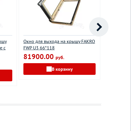
ышу
Окно для выхода на крышу FAKRO
Окно манса
е с
FWP U3 66*118
U5(CH) 66х
81900.00
43900.
руб.
В корзину