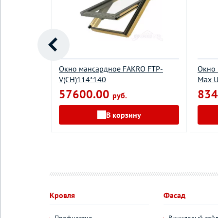
O FTP-V P2
Окно мансардное FAKRO FTP-
Окно 
V(СН)114*140
Мах U
57600.00
834
руб.
у
В корзину
Кровля
Фасад