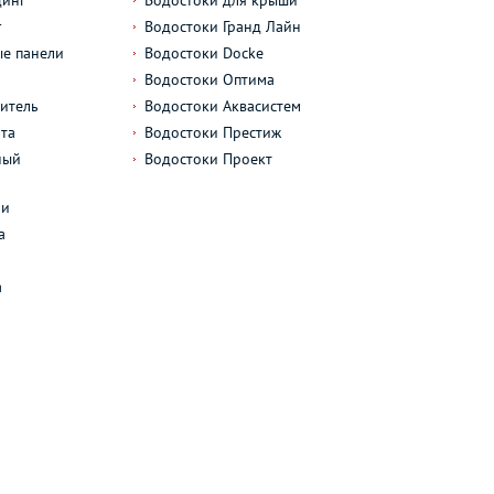
динг
Водостоки для крыши
г
Водостоки Гранд Лайн
е панели
Водостоки Docke
Водостоки Оптима
итель
Водостоки Аквасистем
та
Водостоки Престиж
ный
Водостоки Проект
л
ли
а
а