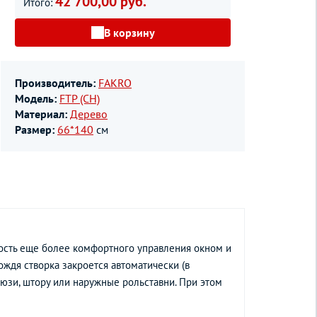
42 700,00 руб.
Итого:
В корзину
Производитель:
FAKRO
Модель:
FTP (CH)
Материал:
Дерево
Размер:
66*140
см
ость еще более комфортного управления окном и
ождя створка закроется автоматически (в
юзи, штору или наружные рольставни. При этом