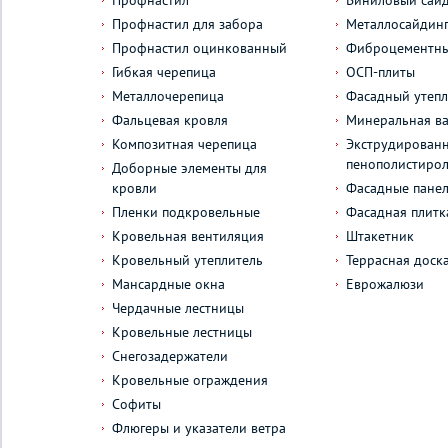
Профнастил
Виниловый сай
Профнастил для забора
Металлосайдин
Профнастил оцинкованный
Фиброцементны
Гибкая черепица
ОСП-плиты
Металлочерепица
Фасадный утепл
Фальцевая кровля
Минеральная ва
Композитная черепица
Экструдирован
пенополистиро
Доборные элементы для
кровли
Фасадные пане
Пленки подкровельные
Фасадная плитк
Кровельная вентиляция
Штакетник
Кровельный утеплитель
Террасная доск
Мансардные окна
Еврожалюзи
Чердачные лестницы
Кровельные лестницы
Снегозадержатели
Кровельные ограждения
Софиты
Флюгеры и указатели ветра