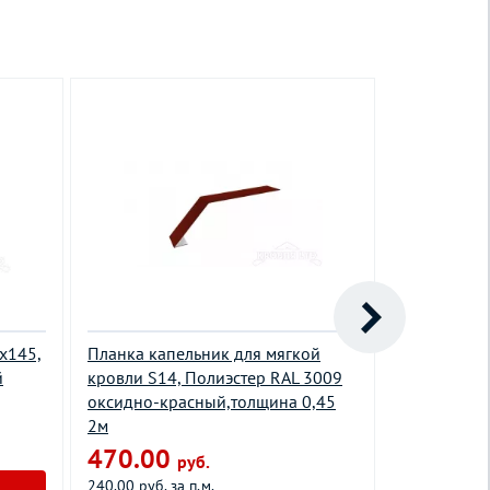
х145,
Планка капельник для мягкой
Заглушка т
й
кровли S14, Полиэстер RAL 3009
полукругло
оксидно-красный,толщина 0,45
RAL 5005 с
2м
синий,толщ
470.00
470.00
руб.
240.00 руб. за п.м.
520.00 руб. з