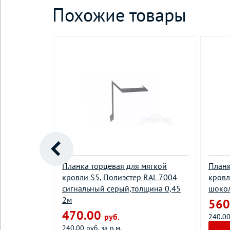
Похожие товары
го 145х145,
Планка торцевая для мягкой
Планк
игнальный
кровли S5, Полиэстер RAL 7004
кровл
м
сигнальный серый,толщина 0,45
шокол
2м
560
470.00
руб.
240.00
240.00 руб. за п.м.