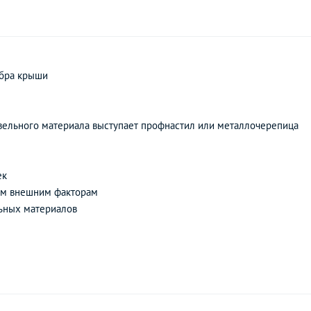
ебра крыши
кровельного материала выступает профнастил или металлочерепица
ек
чим внешним факторам
льных материалов