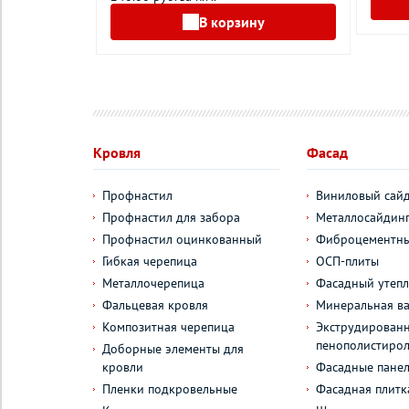
у
В корзину
Кровля
Фасад
Профнастил
Виниловый сай
Профнастил для забора
Металлосайдин
Профнастил оцинкованный
Фиброцементны
Гибкая черепица
ОСП-плиты
Металлочерепица
Фасадный утепл
Фальцевая кровля
Минеральная ва
Композитная черепица
Экструдирован
пенополистиро
Доборные элементы для
кровли
Фасадные пане
Пленки подкровельные
Фасадная плитк