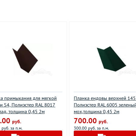
а примыкания для мягкой
Планка ендовы верхней 145
и S4, Полиэстер RAL 8017
Полиэстер RAL 6005 зелены
ад, толщина 0,45 2м
мох,толщина 0,45 2м
.00
700.00
руб.
руб.
 руб. за п.м.
300.00 руб. за п.м.