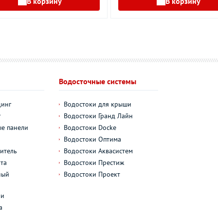
В корзину
В корзину
Водосточные системы
динг
Водостоки для крыши
г
Водостоки Гранд Лайн
е панели
Водостоки Docke
Водостоки Оптима
итель
Водостоки Аквасистем
та
Водостоки Престиж
ный
Водостоки Проект
л
ли
а