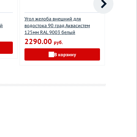
Угол желоба внешний для
Кронштейн 
ый
водостока 90 град Аквасистем
Oптима 125
125мм RAL 9003 белый
161.00
2290.00
руб.
В корзину