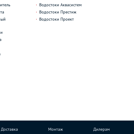
итель
Водостоки Аквасистем
та
Водостоки Престиж
ный
Водостоки Проект
л
ли
а
а
Доставка
Монтаж
Дилерам