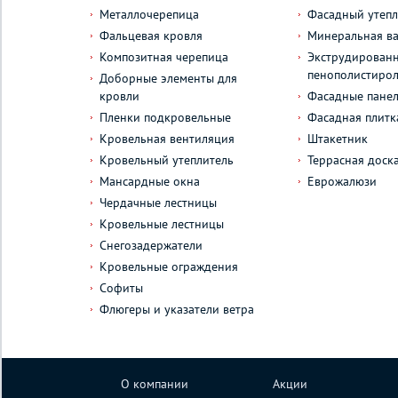
Металлочерепица
Фасадный утепл
Фальцевая кровля
Минеральная ва
Композитная черепица
Экструдирован
пенополистиро
Доборные элементы для
кровли
Фасадные пане
Пленки подкровельные
Фасадная плитк
Кровельная вентиляция
Штакетник
Кровельный утеплитель
Террасная доск
Мансардные окна
Еврожалюзи
Чердачные лестницы
Кровельные лестницы
Снегозадержатели
Кровельные ограждения
Софиты
Флюгеры и указатели ветра
О компании
Акции