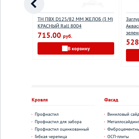
йн 90мм 1м
ТН ПВХ D125/82 ММ ЖЕЛОБ (3 М)
Заглу
красный
КРАСНЫЙ Rall 8004
Аквас
зелен
715.00
руб.
528
у
В корзину
Кровля
Фасад
Профнастил
Виниловый сай
Профнастил для забора
Металлосайдин
Профнастил оцинкованный
Фиброцементны
Гибкая черепица
ОСП-плиты