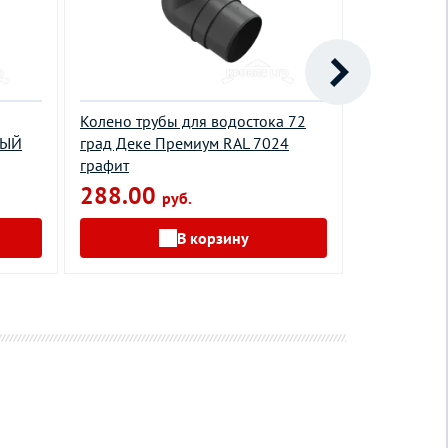
Колено трубы для водостока 72
Угол желоб
РЫЙ
град Деке Премиум RAL 7024
PUR 135 гр
графит
красное ви
288.00
2490.0
руб.
В корзину