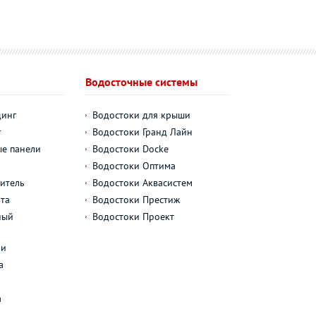
Водосточные системы
динг
Водостоки для крыши
г
Водостоки Гранд Лайн
е панели
Водостоки Docke
Водостоки Оптима
итель
Водостоки Аквасистем
та
Водостоки Престиж
ный
Водостоки Проект
л
ли
а
а