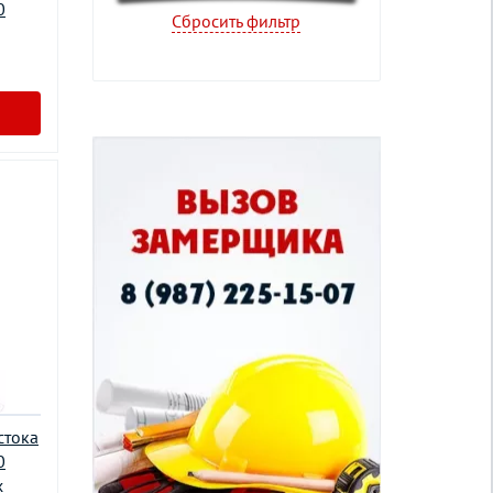
0
Сбросить фильтр
стока
0
х