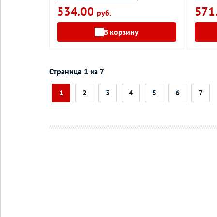
534.00
571
руб.
В корзину
Страница 1 из 7
1
2
3
4
5
6
7