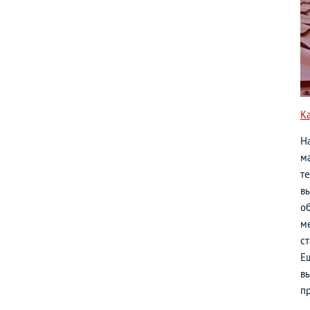
К
Н
ма
т
в
о
м
с
Е
вы
п