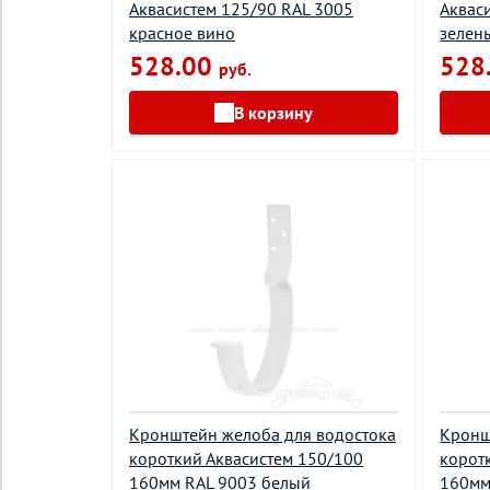
Аквасистем 125/90 RAL 3005
Аквас
красное вино
зелен
528.00
528
руб.
В корзину
Кронштейн желоба для водостока
Кронш
короткий Аквасистем 150/100
корот
160мм RAL 9003 белый
160мм