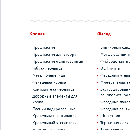
Кровля
Фасад
Профнастил
Виниловый сай
Профнастил для забора
Металлосайдин
Профнастил оцинкованный
Фиброцементны
Гибкая черепица
ОСП-плиты
Металлочерепица
Фасадный утепл
Фальцевая кровля
Минеральная ва
Композитная черепица
Экструдирован
пенополистиро
Доборные элементы для
кровли
Фасадные пане
Пленки подкровельные
Фасадная плитк
Кровельная вентиляция
Штакетник
Кровельный утеплитель
Террасная доск
Мансардные окна
Еврожалюзи