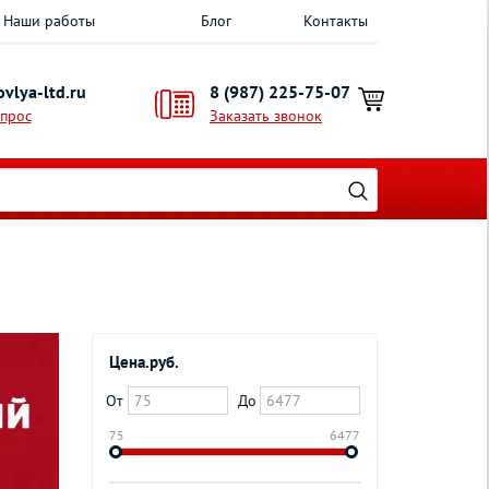
Наши работы
Блог
Контакты
vlya-ltd.ru
8 (987) 225-75-07
опрос
Заказать звонок
Цена.руб.
От
До
75
6477