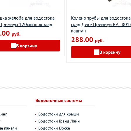
шка желоба для водостока
Колено трубы для водостока
 Премиум 120мм шоколад
град Деке Премиум RAL 801
каштан
.00
руб.
288.00
руб.
В корзину
В корзину
Водосточные системы
динг
Водостоки для крыши
г
Водостоки Гранд Лайн
е панели
Водостоки Docke