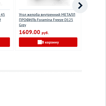
 45
Угол желоба внутренний МЕТАЛЛ
Угол желоб
9
ПРОФИЛЬ Foramina Freeze D125
Грендлайн 
Grey
черный
1609.00
2061.0
руб.
В корзину