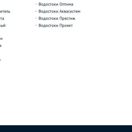
Водостоки Оптима
итель
Водостоки Аквасистем
та
Водостоки Престиж
ный
Водостоки Проект
л
ли
а
а