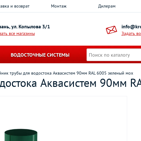
авка и возврат
Монтаж
Дилерам
азань, ул. Копылова 3/1
info@kro
зать все магазины
Задать в
ВОДОСТОЧНЫЕ СИСТЕМЫ
йник трубы для водостока Aквасистем 90мм RAL 6005 зеленый мох
одостока Aквасистем 90мм R