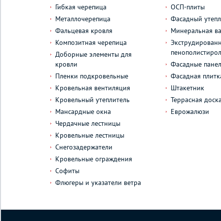
Гибкая черепица
ОСП-плиты
Металлочерепица
Фасадный утепл
Фальцевая кровля
Минеральная ва
Композитная черепица
Экструдирован
пенополистиро
Доборные элементы для
кровли
Фасадные пане
Пленки подкровельные
Фасадная плитк
Кровельная вентиляция
Штакетник
Кровельный утеплитель
Террасная доск
Мансардные окна
Еврожалюзи
Чердачные лестницы
Кровельные лестницы
Снегозадержатели
Кровельные ограждения
Софиты
Флюгеры и указатели ветра