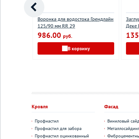
Воронка для водостока Грендлайн
Заглу
достока 300
125/90 мм RR 29
Деке
 8019
986.00
135
руб.
В корзину
у
Кровля
Фасад
Профнастил
Виниловый сай
Профнастил для забора
Металлосайдин
Профнастил оцинкованный
Фиброцементны