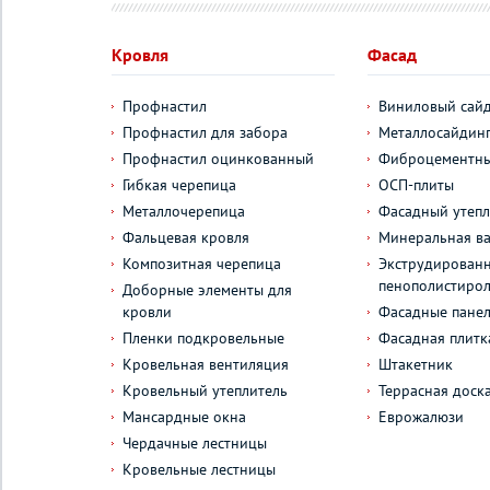
Кровля
Фасад
Профнастил
Виниловый сай
Профнастил для забора
Металлосайдин
Профнастил оцинкованный
Фиброцементны
Гибкая черепица
ОСП-плиты
Металлочерепица
Фасадный утепл
Фальцевая кровля
Минеральная ва
Композитная черепица
Экструдирован
пенополистиро
Доборные элементы для
кровли
Фасадные пане
Пленки подкровельные
Фасадная плитк
Кровельная вентиляция
Штакетник
Кровельный утеплитель
Террасная доск
Мансардные окна
Еврожалюзи
Чердачные лестницы
Кровельные лестницы