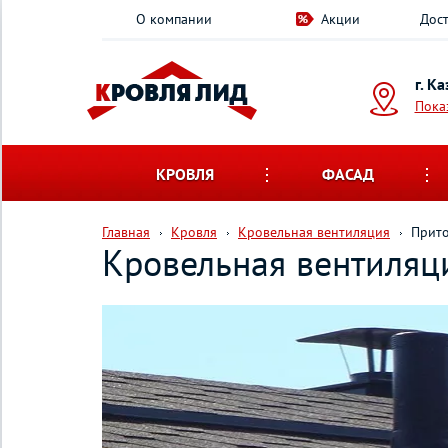
О компании
Акции
Дост
г. К
Пока
КРОВЛЯ
ФАСАД
Главная
Кровля
Кровельная вентиляция
Прито
Кровельная вентиляц