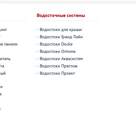
Водосточные системы
динг
Водостоки для крыши
г
Водостоки Гранд Лайн
е панели
Водостоки Docke
Водостоки Оптима
итель
Водостоки Аквасистем
та
Водостоки Престиж
ный
Водостоки Проект
л
ли
а
а