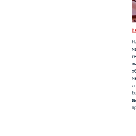
К
Н
ма
т
в
о
м
с
Е
вы
п