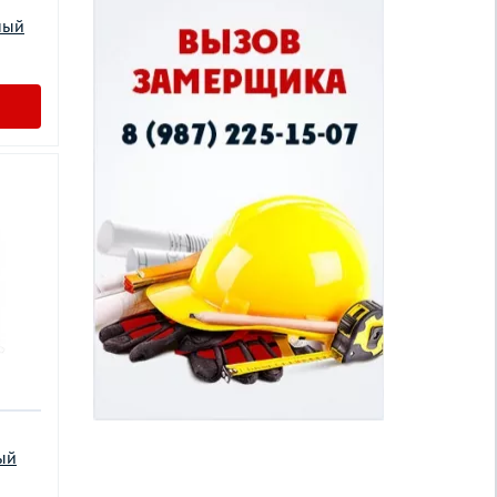
ный
ый