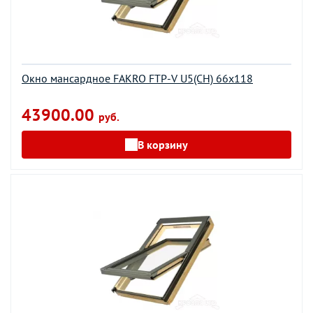
Окно мансардное FAKRO FTP-V U5(CH) 66х118
43900.00
руб.
В корзину