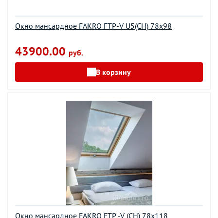
Окно мансардное FAKRO FTP-V U5(CH) 78х98
43900.00
руб.
В корзину
Окно мансардное FAKRO FTP -V (CH) 78х118