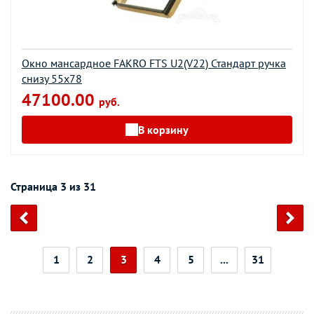
Окно мансардное FAKRO FTS U2(V22) Стандарт ручка
снизу 55х78
47100.00
руб.
В корзину
Страница 3 из 31
1
2
3
4
5
...
31