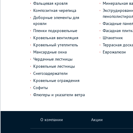
Фальцевая кровля
Минеральная ва
Композитная черепица
Экструдирован
пенополистиро
Доборные элементы для
кровли
Фасадные пане
Пленки подкровельные
Фасадная плитк
Кровельная вентиляция
Штакетник
Кровельный утеплитель
Террасная доск
Мансардные окна
Еврожалюзи
Чердачные лестницы
Кровельные лестницы
Снегозадержатели
Кровельные ограждения
Софиты
Флюгеры и указатели ветра
О компании
Акции