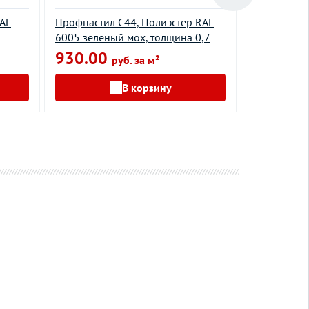
RAL
Профнастил С44, Полиэстер RAL
Профнастил
6005 зеленый мох, толщина 0,7
0,65
930.00
595.00
руб. за м²
В корзину