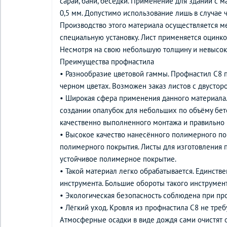
сараи, бани, беседки. Применение для зданий с 
0,5 мм. Допустимо использование лишь в случае
Производство этого материала осуществляется ме
специальную установку. Лист применяется оцин
Несмотря на свою небольшую толщину и невысоку
Преимущества профнастила
• Разнообразие цветовой гаммы. Профнастил С8 п
черном цветах. Возможен заказ листов с двуст
• Широкая сфера применения данного материала. 
создании опалубок для небольших по объёму бет
качественно выполненного монтажа и правильно 
• Высокое качество нанесённого полимерного по
полимерного покрытия. Листы для изготовления п
устойчивое полимерное покрытие.
• Такой материал легко обрабатывается. Единст
инструмента. Большие обороты такого инструмент
• Экологическая безопасность соблюдена при пр
• Лёгкий уход. Кровля из профнастила С8 не треб
Атмосферные осадки в виде дождя сами очистят 