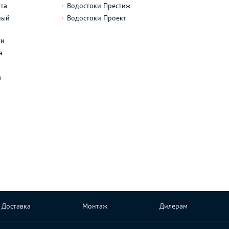
та
Водостоки Престиж
ный
Водостоки Проект
л
ли
а
а
Доставка
Монтаж
Дилерам