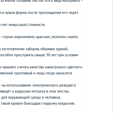
-за малой толщины листов этого вида материала –
ётся нужна форма после прохождения его через
счёт невысокой стоимости.
 сером, коричневом, красном, зелёном, синем,
 изготовлении заборов, обшивки зданий,
пособен прослужить свыше 30 лет при условии
 принято считать качество нанесённого цветного
твенной грунтовкой и лишь тогда наносится
т на использование электрического режущего
ведёт к коррозии металла в этих местах.
н для окружающей среды и человека.
 с такой кровли благодаря гладкому покрытию.