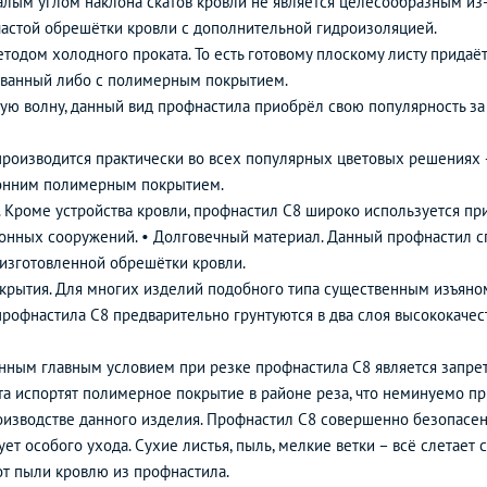
малым углом наклона скатов кровли не является целесообразным из
 частой обрешётки кровли с дополнительной гидроизоляцией.
тодом холодного проката. То есть готовому плоскому листу прида
кованный либо с полимерным покрытием.
ю волну, данный вид профнастила приобрёл свою популярность за 
роизводится практически во всех популярных цветовых решениях –
оронним полимерным покрытием.
Кроме устройства кровли, профнастил С8 широко используется при
онных сооружений. • Долговечный материал. Данный профнастил с
изготовленной обрешётки кровли.
крытия. Для многих изделий подобного типа существенным изъяном
рофнастила С8 предварительно грунтуются в два слоя высококачес
венным главным условием при резке профнастила С8 является запре
а испортят полимерное покрытие в районе реза, что неминуемо при
оизводстве данного изделия. Профнастил С8 совершенно безопасе
ует особого ухода. Сухие листья, пыль, мелкие ветки – всё слетает
от пыли кровлю из профнастила.