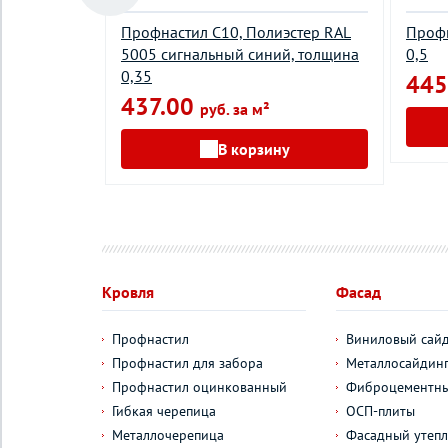
, толщина
Профнастил С10, Полиэстер RAL
Профн
5005 сигнальный синий, толщина
0,5
0,35
445
437.00
руб. за м²
у
В корзину
Кровля
Фасад
Профнастил
Виниловый сай
Профнастил для забора
Металлосайдин
Профнастил оцинкованный
Фиброцементны
Гибкая черепица
ОСП-плиты
Металлочерепица
Фасадный утепл