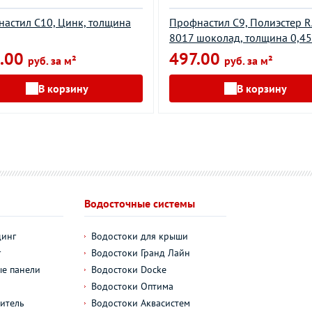
астил С10, Цинк, толщина
Профнастил С9, Полиэстер 
8017 шоколад, толщина 0,45
.00
497.00
руб. за м²
руб. за м²
В корзину
В корзину
Водосточные системы
динг
Водостоки для крыши
г
Водостоки Гранд Лайн
е панели
Водостоки Docke
Водостоки Оптима
итель
Водостоки Аквасистем