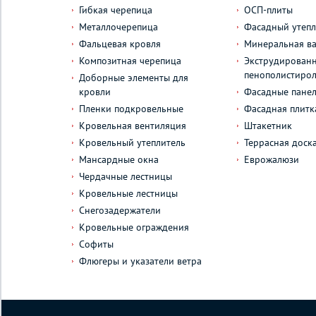
Гибкая черепица
ОСП-плиты
Металлочерепица
Фасадный утепл
Фальцевая кровля
Минеральная ва
Композитная черепица
Экструдирован
пенополистиро
Доборные элементы для
кровли
Фасадные пане
Пленки подкровельные
Фасадная плитк
Кровельная вентиляция
Штакетник
Кровельный утеплитель
Террасная доск
Мансардные окна
Еврожалюзи
Чердачные лестницы
Кровельные лестницы
Снегозадержатели
Кровельные ограждения
Софиты
Флюгеры и указатели ветра