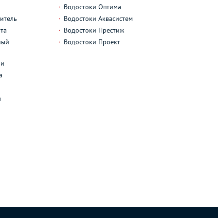
Водостоки Оптима
итель
Водостоки Аквасистем
та
Водостоки Престиж
ный
Водостоки Проект
л
ли
а
а