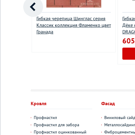
пал
Гибкая черепица Шинглас серия
Гибка
Гранит
Классик коллекция Фламенко цвет
Дёке 
Гранада
DRAGO
²
605
у
Кровля
Фасад
Профнастил
Виниловый сай
Профнастил для забора
Металлосайдин
Профнастил оцинкованный
Фиброцементны