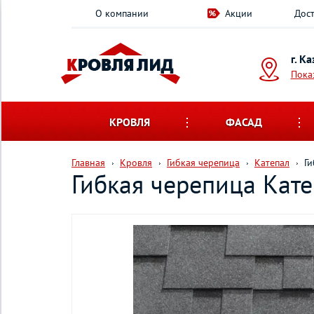
О компании
Акции
Дост
г. К
Пока
КРОВЛЯ
ФАСАД
Главная
Кровля
Гибкая черепица
Катепал
Ги
Гибкая черепица Кате