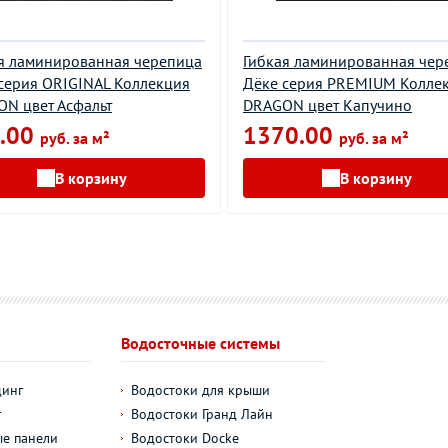
я ламинированная черепица
Гибкая ламинированная чер
серия ORIGINAL Коллекция
Дёке серия PREMIUM Колле
N цвет Асфальт
DRAGON цвет Капучино
.00
1370.00
руб. за м²
руб. за м²
В корзину
В корзину
Водосточные системы
динг
Водостоки для крыши
г
Водостоки Гранд Лайн
е панели
Водостоки Docke