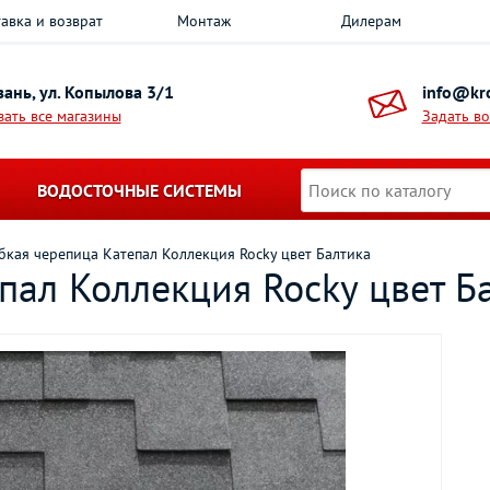
авка и возврат
Монтаж
Дилерам
азань, ул. Копылова 3/1
info@kro
зать все магазины
Задать в
ВОДОСТОЧНЫЕ СИСТЕМЫ
бкая черепица Катепал Коллекция Rocky цвет Балтика
пал Коллекция Rocky цвет Б