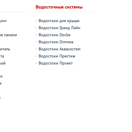
Водосточные системы
динг
Водостоки для крыши
г
Водостоки Гранд Лайн
е панели
Водостоки Docke
Водостоки Оптима
итель
Водостоки Аквасистем
та
Водостоки Престиж
ный
Водостоки Проект
л
ли
а
а