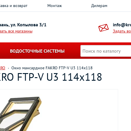
авка и возврат
Монтаж
Дилерам
азань, ул. Копылова 3/1
info@kro
зать все магазины
Задать в
ВОДОСТОЧНЫЕ СИСТЕМЫ
KRO
Окно мансардное FAKRO FTP-V U3 114х118
KRO FTP-V U3 114х118