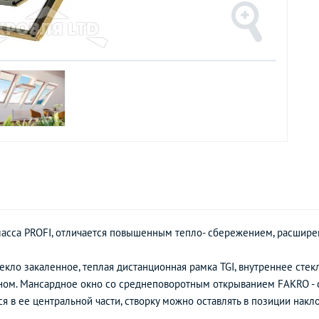
ласса PROFI, отличается повышенным тепло- сбережением, расшир
екло закаленное, теплая дистанционная рамка TGI, внутреннее сте
ом. Мансардное окно со среднеповоротным открыванием FAKRO - с
 ее центральной части, створку можно оставлять в позиции наклона