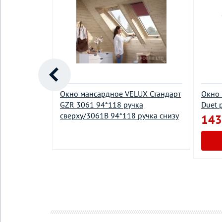
Окно мансардное VELUX Стандарт
Окно 
KRO FTT U8
GZR 3061 94*118 ручка
Duet 
сверху/3061В 94*118 ручка снизу
143
у