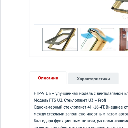
Описание
Характеристики
FTP-V U3 – улучшенная модель с вентклапаном к
Модель FTS U2. Стеклопакет U3 – Profi
Однокамерный стеклопакет 4H-16-4T. Внешнее ст
между стеклами заполнено инертным газом аргон
Благодаря фрикционным петлям, располагающимся в
значительно облегчает мытье внешнего стекла.