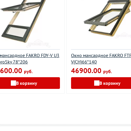
мансардное FAKRO FDY-V U3
Окно мансардное FAKRO FT
proSky 78*206
V(CH)66*140
600.00
46900.00
руб.
руб.
В корзину
В корзину