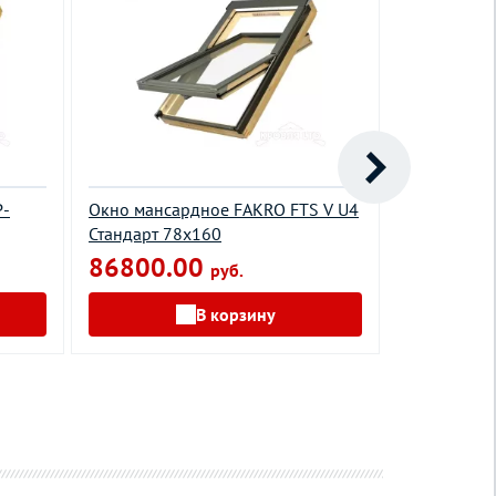
P-
Окно мансардное FAKRO FTS V U4
Окно манса
Стандарт 78х160
preSelect 5
86800.00
92000.
руб.
В корзину