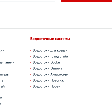
Водосточные системы
динг
Водостоки для крыши
г
Водостоки Гранд Лайн
е панели
Водостоки Docke
Водостоки Оптима
итель
Водостоки Аквасистем
та
Водостоки Престиж
ный
Водостоки Проект
л
ли
а