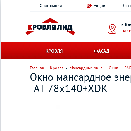
О компании
Акции
Дост
г. К
Пока
КРОВЛЯ
ФАСАД
Главная
Кровля
Мансардные окна
Окна
FA
Окно мансардное эне
-AT 78х140+XDK