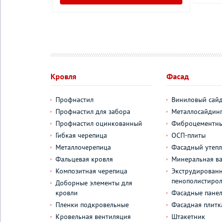
Кровля
Фасад
Профнастил
Виниловый сай
Профнастил для забора
Металлосайдин
Профнастил оцинкованный
Фиброцементны
Гибкая черепица
ОСП-плиты
Металлочерепица
Фасадный утепл
Фальцевая кровля
Минеральная ва
Композитная черепица
Экструдирован
пенополистиро
Доборные элементы для
кровли
Фасадные пане
Пленки подкровельные
Фасадная плитк
Кровельная вентиляция
Штакетник