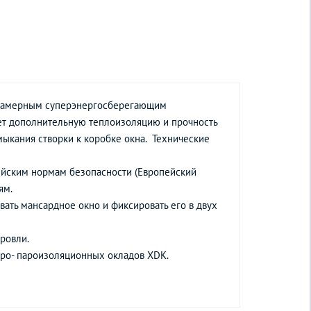
ехкамерным суперэнергосберегающим
ает дополнительную теплоизоляцию и прочность
мыкания створки к коробке окна. Технические
ейским нормам безопасности (Европейский
ям.
вать мансардное окно и фиксировать его в двух
ровли.
дро- пароизоляционных окладов XDK.