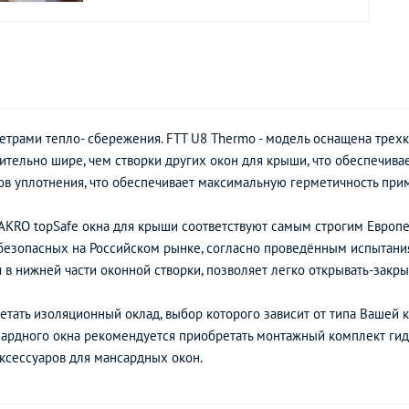
етрами тепло- сбережения. FTT U8 Thermo - модель оснащена тр
чительно шире, чем створки других окон для крыши, что обеспечив
ов уплотнения, что обеспечивает максимальную герметичность при
FAKRO topSafe окна для крыши соответствуют самым строгим Европ
 безопасных на Российском рынке, согласно проведённым испытани
 в нижней части оконной створки, позволяет легко открывать-закры
тать изоляционный оклад, выбор которого зависит от типа Вашей к
сардного окна рекомендуется приобретать монтажный комплект ги
ксессуаров для мансардных окон.