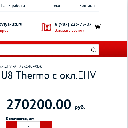
Наши работы
Блог
Контакты
vlya-ltd.ru
8 (987) 225-75-07
опрос
Заказать звонок
кл.EHV -AT 78х140+XDK
U8 Thermo с окл.EHV
270200.00
руб.
Количество, шт.