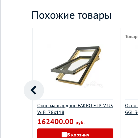
Похожие товары
Товар
O FTP-V U5
Окно мансардное FAKRO FTP-V U3
Окно 
WIFI 78х118
GGL 3
162400.00
руб.
у
В корзину