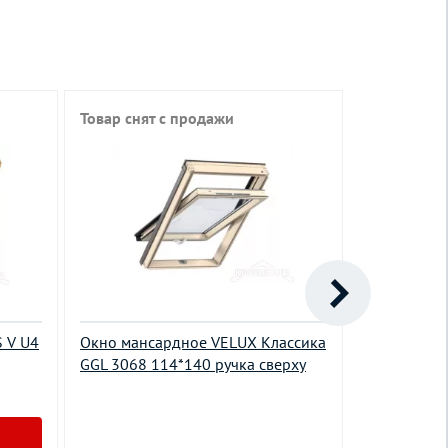
Товар снят с продажи
 V U4
Окно мансардное VELUX Классика
Окно-люк д
GGL 3068 114*140 ручка сверху
FAKRO WLI 
универсал
44300.