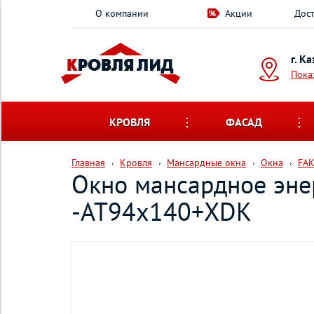
О компании
Акции
Дост
г. К
Пока
КРОВЛЯ
ФАСАД
Главная
Кровля
Мансардные окна
Окна
FA
Окно мансардное эне
-AT94х140+XDK