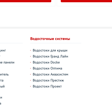
Водосточные системы
динг
Водостоки для крыши
г
Водостоки Гранд Лайн
е панели
Водостоки Docke
Водостоки Оптима
итель
Водостоки Аквасистем
та
Водостоки Престиж
ный
Водостоки Проект
л
ли
а