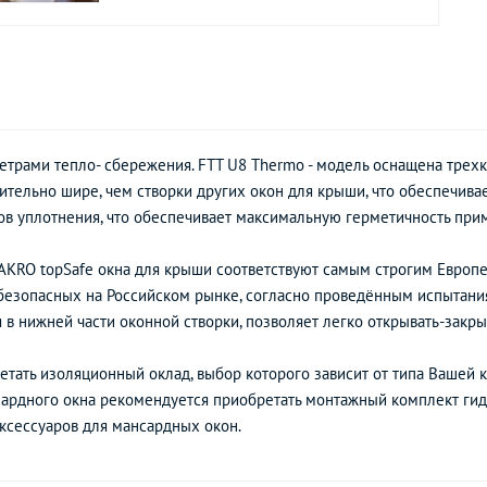
етрами тепло- сбережения. FTT U8 Thermo - модель оснащена тр
чительно шире, чем створки других окон для крыши, что обеспечив
ов уплотнения, что обеспечивает максимальную герметичность при
FAKRO topSafe окна для крыши соответствуют самым строгим Европ
 безопасных на Российском рынке, согласно проведённым испытани
 в нижней части оконной створки, позволяет легко открывать-закры
тать изоляционный оклад, выбор которого зависит от типа Вашей к
сардного окна рекомендуется приобретать монтажный комплект ги
ксессуаров для мансардных окон.