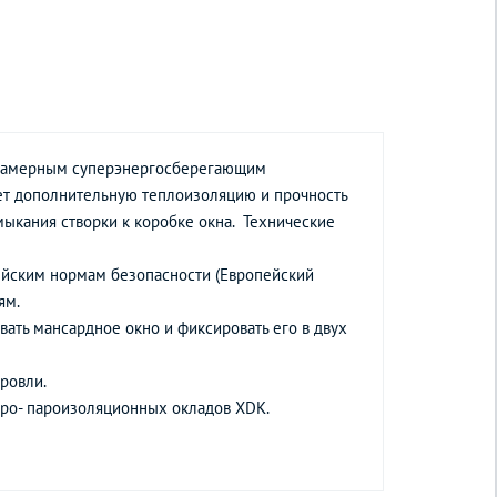
ехкамерным суперэнергосберегающим
ает дополнительную теплоизоляцию и прочность
мыкания створки к коробке окна. Технические
ейским нормам безопасности (Европейский
ям.
вать мансардное окно и фиксировать его в двух
ровли.
дро- пароизоляционных окладов XDK.