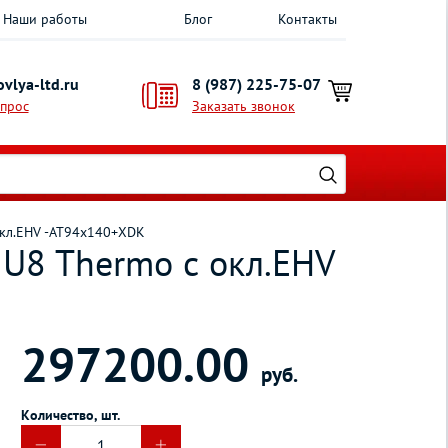
Наши работы
Блог
Контакты
vlya-ltd.ru
8 (987) 225-75-07
опрос
Заказать звонок
окл.EHV -AT94х140+XDK
U8 Thermo с окл.EHV
297200.00
руб.
Количество, шт.