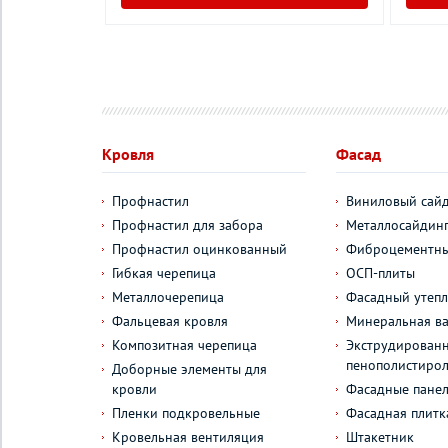
у
Кровля
Фасад
Профнастил
Виниловый сай
Профнастил для забора
Металлосайдин
Профнастил оцинкованный
Фиброцементны
Гибкая черепица
ОСП-плиты
Металлочерепица
Фасадный утепл
Фальцевая кровля
Минеральная ва
Композитная черепица
Экструдирован
пенополистиро
Доборные элементы для
кровли
Фасадные пане
Пленки подкровельные
Фасадная плитк
Кровельная вентиляция
Штакетник