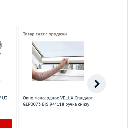
Товар снят с продажи
P U3
Окно мансардное VELUX Стандарт
Окно манса
GLP0073 BIS 94*118 ручка снизу
U5(CH) 114
65400.