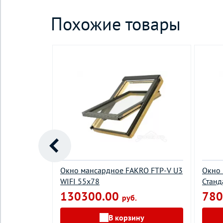
Похожие товары
на крышу
Окно мансардное FAKRO FTP-V U3
Окно 
плекте с
WIFI 55х78
Станд
ом
130300.00
780
руб.
В корзину