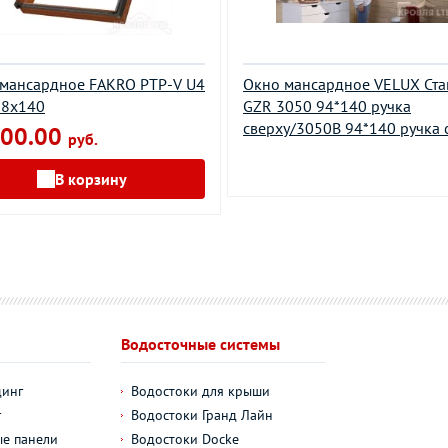
мансардное FAKRO PTP-V U4
Окно мансардное VELUX Ста
78х140
GZR 3050 94*140 ручка
сверху/3050В 94*140 ручка 
00.00
руб.
В корзину
Водосточные системы
динг
Водостоки для крыши
г
Водостоки Гранд Лайн
е панели
Водостоки Docke