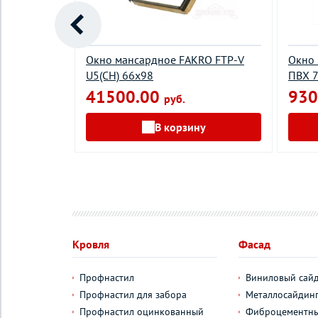
UX Дизайн
Окно мансардное FAKRO FTP-V
Окно 
ка
U5(CH) 66х98
ПВХ 
*118 ручка
41500.00
930
руб.
В корзину
Кровля
Фасад
Профнастил
Виниловый сай
Профнастил для забора
Металлосайдин
Профнастил оцинкованный
Фиброцементны