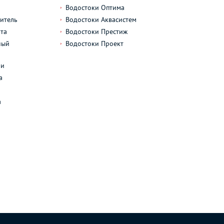
Водостоки Оптима
итель
Водостоки Аквасистем
та
Водостоки Престиж
ный
Водостоки Проект
л
ли
а
а