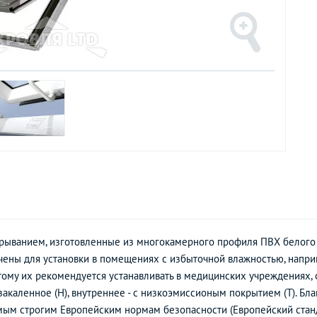
крыванием, изготовленные из многокамерного профиля ПВХ белого 
ены для установки в помещениях с избыточной влажностью, наприме
тому их рекомендуется устанавливать в медицинских учреждениях, 
закаленное (Н), внутреннее - с низкоэмиссионым покрытием (Т). Бл
амым строгим Европейским нормам безопасности (Европейский стан