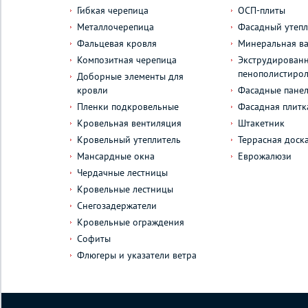
Гибкая черепица
ОСП-плиты
Металлочерепица
Фасадный утепл
Фальцевая кровля
Минеральная ва
Композитная черепица
Экструдирован
пенополистиро
Доборные элементы для
кровли
Фасадные пане
Пленки подкровельные
Фасадная плитк
Кровельная вентиляция
Штакетник
Кровельный утеплитель
Террасная доск
Мансардные окна
Еврожалюзи
Чердачные лестницы
Кровельные лестницы
Снегозадержатели
Кровельные ограждения
Софиты
Флюгеры и указатели ветра