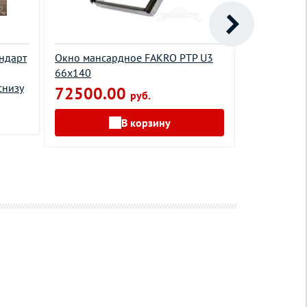
ндарт
Окно мансардное FAKRO PTP U3
Окно манс
66х140
энергосбер
снизу
Thermo с о
72500.00
руб.
276200
В корзину