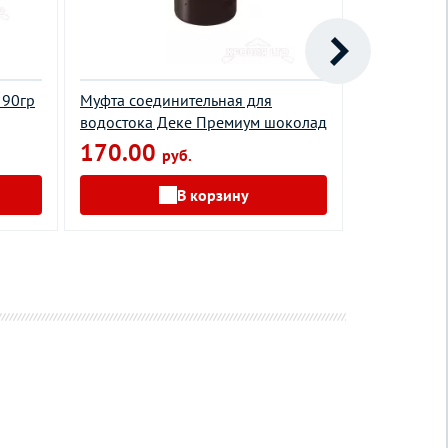
 90гр
Муфта соединительная для
Крюк длинн
водостока Деке Премиум шоколад
125 мм RAL
170.00
435.00
руб.
В корзину