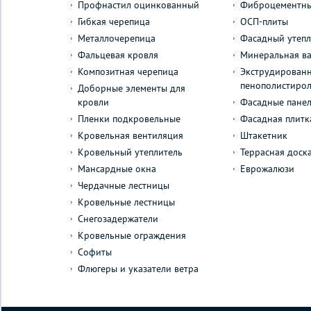
Профнастил оцинкованный
Фиброцементны
Гибкая черепица
ОСП-плиты
Металлочерепица
Фасадный утепл
Фальцевая кровля
Минеральная ва
Композитная черепица
Экструдирован
пенополистиро
Доборные элементы для
кровли
Фасадные пане
Пленки подкровельные
Фасадная плитк
Кровельная вентиляция
Штакетник
Кровельный утеплитель
Террасная доск
Мансардные окна
Еврожалюзи
Чердачные лестницы
Кровельные лестницы
Снегозадержатели
Кровельные ограждения
Софиты
Флюгеры и указатели ветра