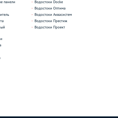
е панели
Водостоки Docke
Водостоки Оптима
итель
Водостоки Аквасистем
та
Водостоки Престиж
ный
Водостоки Проект
л
ли
а
а