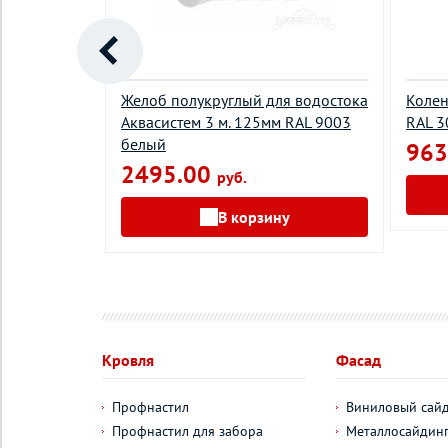
 для
Желоб полукруглый для водостока
Колен
графит
Аквасистем 3 м. 125мм RAL 9003
RAL 3
белый
963
2495.00
руб.
у
В корзину
Кровля
Фасад
Профнастил
Виниловый сай
Профнастил для забора
Металлосайдин