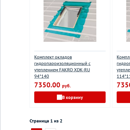
Комплект окладов
Компл
гидропароизоляционный c
гидро
утеплением FAKRO XDK-RU
утепл
94*140
114*1
7350.00
735
руб.
В корзину
Страница 1 из 2