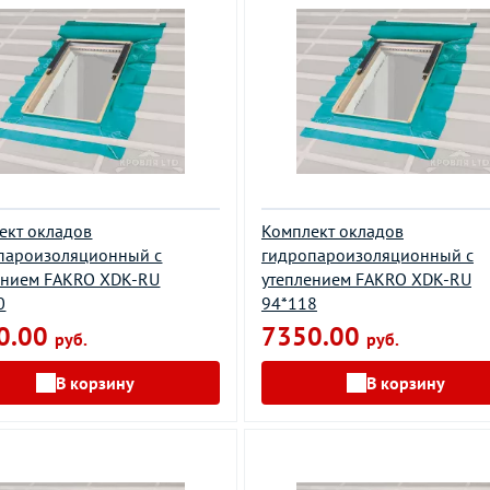
ект окладов
Комплект окладов
пароизоляционный c
гидропароизоляционный c
ением FAKRO XDK-RU
утеплением FAKRO XDK-RU
0
94*118
0.00
7350.00
руб.
руб.
В корзину
В корзину