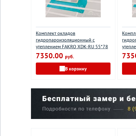
Комплект окладов
Компл
гидропароизоляционный c
гидро
утеплением FAKRO XDK-RU 55*78
утепл
7350.00
735
руб.
В корзину