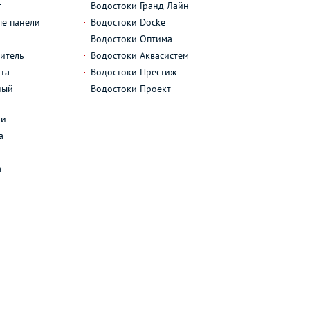
г
Водостоки Гранд Лайн
е панели
Водостоки Docke
Водостоки Оптима
итель
Водостоки Аквасистем
та
Водостоки Престиж
ный
Водостоки Проект
л
ли
а
а