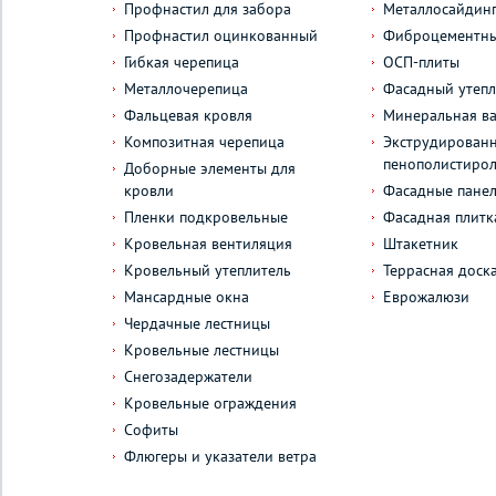
Профнастил для забора
Металлосайдин
Профнастил оцинкованный
Фиброцементны
Гибкая черепица
ОСП-плиты
Металлочерепица
Фасадный утепл
Фальцевая кровля
Минеральная ва
Композитная черепица
Экструдирован
пенополистиро
Доборные элементы для
кровли
Фасадные пане
Пленки подкровельные
Фасадная плитк
Кровельная вентиляция
Штакетник
Кровельный утеплитель
Террасная доск
Мансардные окна
Еврожалюзи
Чердачные лестницы
Кровельные лестницы
Снегозадержатели
Кровельные ограждения
Софиты
Флюгеры и указатели ветра