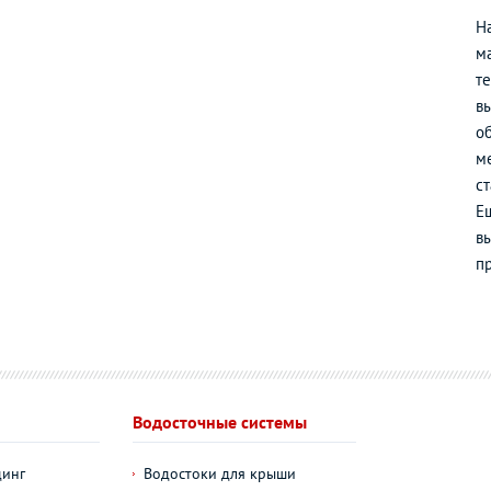
Н
ма
т
в
о
м
с
Е
вы
п
Водосточные системы
динг
Водостоки для крыши