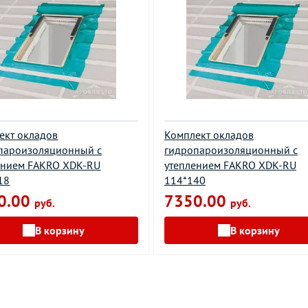
ект окладов
Комплект окладов
пароизоляционный c
гидропароизоляционный c
ением FAKRO XDK-RU
утеплением FAKRO XDK-RU
18
114*140
0.00
7350.00
руб.
руб.
В корзину
В корзину