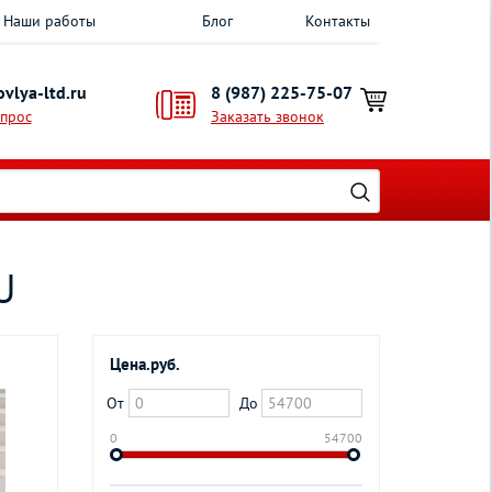
Наши работы
Блог
Контакты
vlya-ltd.ru
8 (987) 225-75-07
опрос
Заказать звонок
U
Цена.руб.
От
До
0
54700