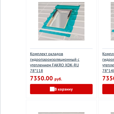
Комплект окладов
Компл
гидропароизоляционный c
гидро
утеплением FAKRO XDK-RU
утепл
78*118
78*14
7350.00
735
руб.
В корзину