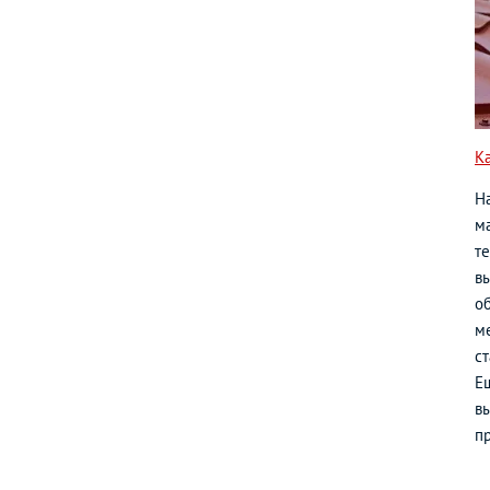
К
Н
ма
т
в
о
м
с
Е
вы
п