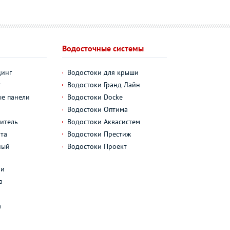
Водосточные системы
динг
Водостоки для крыши
г
Водостоки Гранд Лайн
е панели
Водостоки Docke
Водостоки Оптима
итель
Водостоки Аквасистем
та
Водостоки Престиж
ный
Водостоки Проект
л
ли
а
а