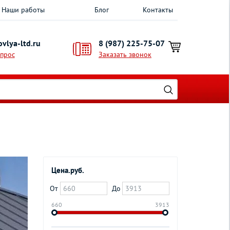
Наши работы
Блог
Контакты
vlya-ltd.ru
8 (987) 225-75-07
опрос
Заказать звонок
Цена.руб.
От
До
660
3913