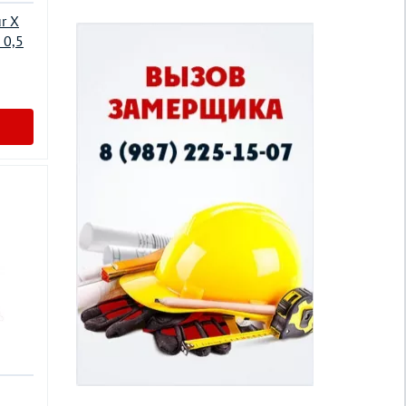
r X
 0,5