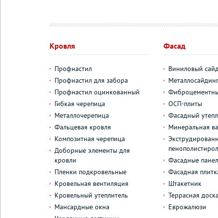
Кровля
Фасад
Профнастил
Виниловый сай
Профнастил для забора
Металлосайдин
Профнастил оцинкованный
Фиброцементны
Гибкая черепица
ОСП-плиты
Металлочерепица
Фасадный утепл
Фальцевая кровля
Минеральная ва
Композитная черепица
Экструдирован
пенополистиро
Доборные элементы для
кровли
Фасадные пане
Пленки подкровельные
Фасадная плитк
Кровельная вентиляция
Штакетник
Кровельный утеплитель
Террасная доск
Мансардные окна
Еврожалюзи