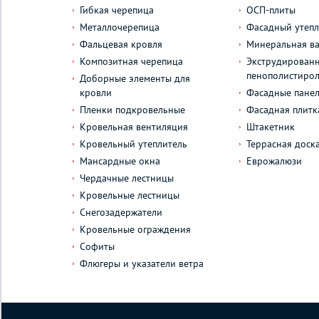
Гибкая черепица
ОСП-плиты
Металлочерепица
Фасадный утепл
Фальцевая кровля
Минеральная ва
Композитная черепица
Экструдирован
пенополистиро
Доборные элементы для
кровли
Фасадные пане
Пленки подкровельные
Фасадная плитк
Кровельная вентиляция
Штакетник
Кровельный утеплитель
Террасная доск
Мансардные окна
Еврожалюзи
Чердачные лестницы
Кровельные лестницы
Снегозадержатели
Кровельные ограждения
Софиты
Флюгеры и указатели ветра