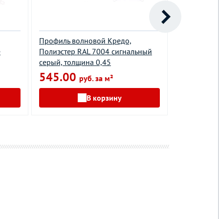
Профиль волновой Кредо,
Металлочер
е
Полиэстер RAL 7004 сигнальный
Полиэстер 
серый, толщина 0,45
Стальной ба
545.00
841.00
руб. за м²
В корзину