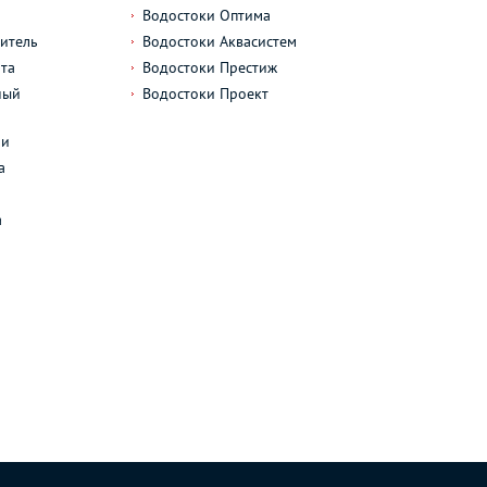
Водостоки Оптима
итель
Водостоки Аквасистем
та
Водостоки Престиж
ный
Водостоки Проект
л
ли
а
а