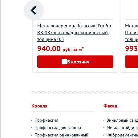
а,
Металлочерепица Классик, PurPro
Метал
иний
RR 887 шоколадно-коричневый,
Полиэ
толщина 0,5
толщи
940.00
993
руб. за м²
у
В корзину
Кровля
Фасад
Профнастил
Виниловый сай
Профнастил для забора
Металлосайдин
Профнастил оцинкованный
Фиброцементны