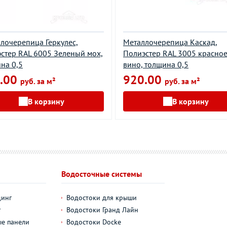
лочерепица Геркулес,
Металлочерепица Каскад,
стер RAL 6005 Зеленый мох,
Полиэстер RAL 3005 красно
на 0,5
вино, толщина 0,5
.00
920.00
руб. за м²
руб. за м²
В корзину
В корзину
Водосточные системы
динг
Водостоки для крыши
г
Водостоки Гранд Лайн
е панели
Водостоки Docke