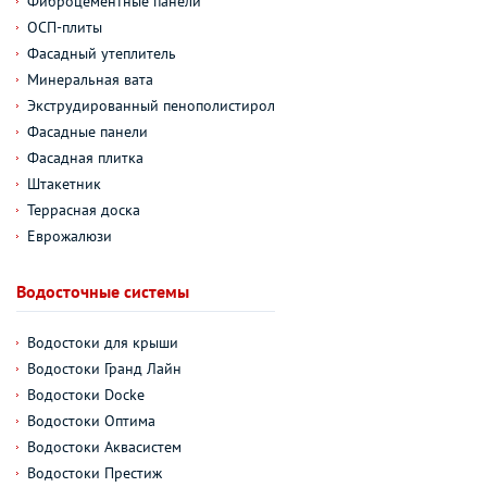
Фиброцементные панели
ОСП-плиты
Фасадный утеплитель
Минеральная вата
Экструдированный пенополистирол
Фасадные панели
Фасадная плитка
Штакетник
Террасная доска
Еврожалюзи
Водосточные системы
Водостоки для крыши
Водостоки Гранд Лайн
Водостоки Docke
Водостоки Оптима
Водостоки Аквасистем
Водостоки Престиж