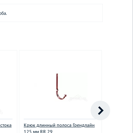
оба.
стока
Крюк длинный полоса Грендлайн
Колено тру
125 мм RR 29
град Деке 