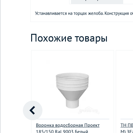
Устанавливается на торцах желоба. Конструкция 
Похожие товары
 Проект
Воронка водосборная Проект
ТН ПВ
олад
185/150 Ral 9003 Белый
М) ЗЕ