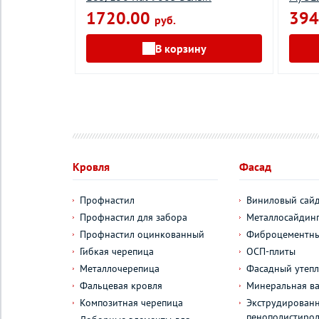
1720.00
394
руб.
у
В корзину
Кровля
Фасад
Профнастил
Виниловый сай
Профнастил для забора
Металлосайдин
Профнастил оцинкованный
Фиброцементны
Гибкая черепица
ОСП-плиты
Металлочерепица
Фасадный утепл
Фальцевая кровля
Минеральная ва
Композитная черепица
Экструдирован
пенополистиро