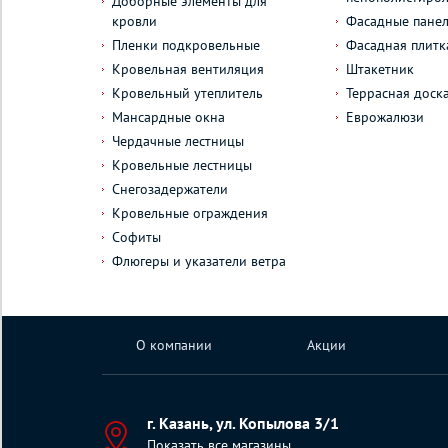
Доборные элементы для
кровли
Фасадные пане
Пленки подкровельные
Фасадная плитк
Кровельная вентиляция
Штакетник
Кровельный утеплитель
Террасная доск
Мансардные окна
Еврожалюзи
Чердачные лестницы
Кровельные лестницы
Снегозадержатели
Кровельные ограждения
Софиты
Флюгеры и указатели ветра
О компании
Акции
г. Казань, ул. Копылова 3/1
Показать все магазины