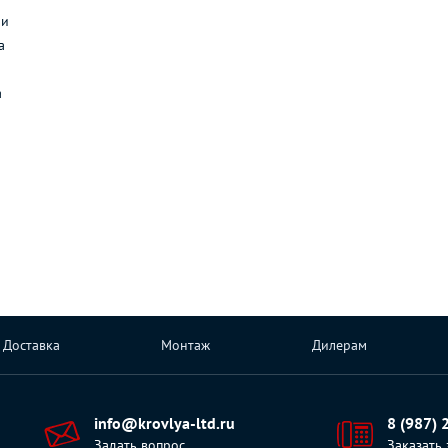
ли
а
а
Доставка
Монтаж
Дилерам
info@krovlya-ltd.ru
8 (987) 
Задать вопрос
Заказать