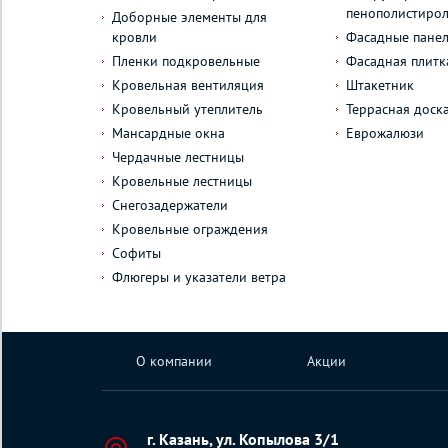
пенополистиро
Доборные элементы для
кровли
Фасадные пане
Пленки подкровельные
Фасадная плитк
Кровельная вентиляция
Штакетник
Кровельный утеплитель
Террасная доск
Мансардные окна
Еврожалюзи
Чердачные лестницы
Кровельные лестницы
Снегозадержатели
Кровельные ограждения
Софиты
Флюгеры и указатели ветра
О компании
Акции
г. Казань, ул. Копылова 3/1