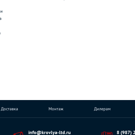
л
ли
а
а
Доставка
Монтаж
Дилерам
info@krovlya-ltd.ru
8 (987) 