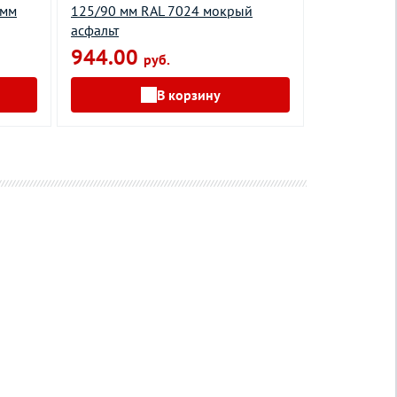
0мм
125/90 мм RAL 7024 мокрый
Аквасистем
асфальт
шоколад
944.00
2495.0
руб.
В корзину