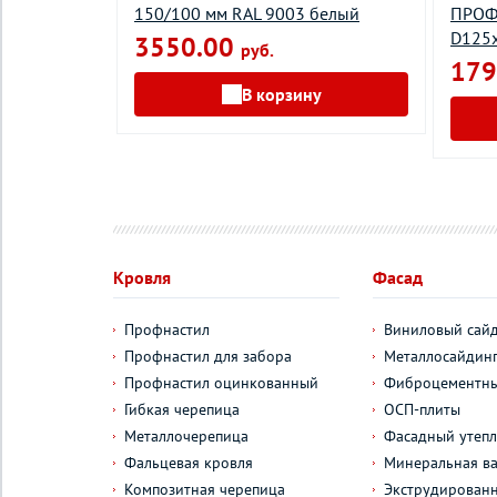
ИЧНЕВЫЙ
150/100 мм RAL 9003 белый
ПРОФИ
D125
3550.00
руб.
179
В корзину
у
Кровля
Фасад
Профнастил
Виниловый сай
Профнастил для забора
Металлосайдин
Профнастил оцинкованный
Фиброцементны
Гибкая черепица
ОСП-плиты
Металлочерепица
Фасадный утепл
Фальцевая кровля
Минеральная ва
Композитная черепица
Экструдирован