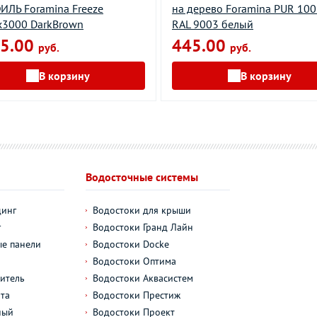
ЛЬ Foramina Freeze
на дерево Foramina PUR 10
х3000 DarkBrown
RAL 9003 белый
5.00
445.00
руб.
руб.
В корзину
В корзину
Водосточные системы
динг
Водостоки для крыши
г
Водостоки Гранд Лайн
е панели
Водостоки Docke
Водостоки Оптима
итель
Водостоки Аквасистем
та
Водостоки Престиж
ный
Водостоки Проект