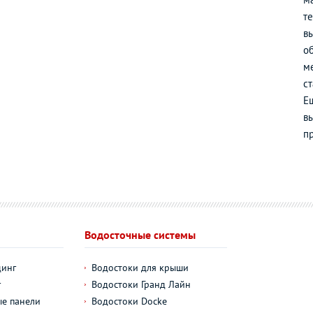
т
в
о
м
с
Е
вы
п
Водосточные системы
динг
Водостоки для крыши
г
Водостоки Гранд Лайн
е панели
Водостоки Docke