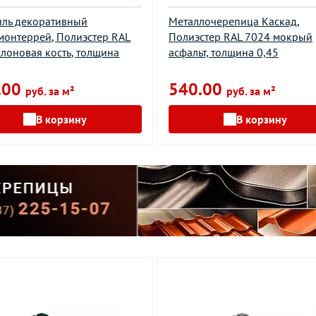
ль декоративный
Металлочерепица Каскад,
монтеррей, Полиэстер RAL
Полиэстер RAL 7024 мокрый
слоновая кость, толщина
асфальт, толщина 0,45
.00
540.00
руб. за м²
руб. за м²
В корзину
В корзину