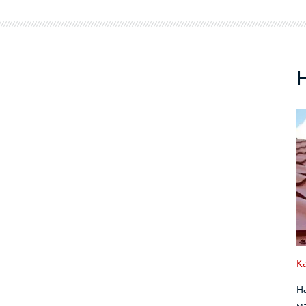
К
Н
ма