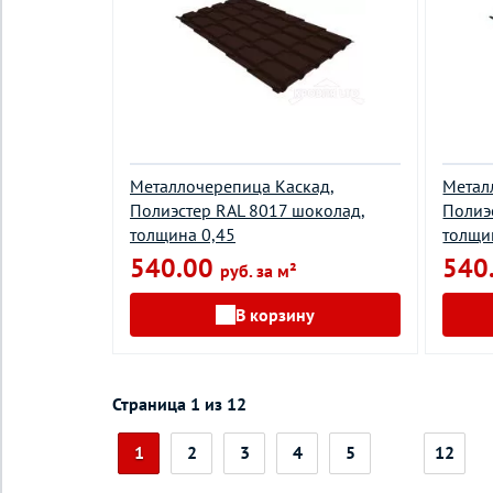
Металлочерепица Каскад,
Метал
Полиэстер RAL 8017 шоколад,
Полиэ
толщина 0,45
толщи
540.00
540
руб. за м²
В корзину
Страница 1 из 12
1
2
3
4
5
12