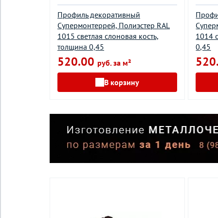
Профиль декоративный
Профи
Супермонтеррей, Полиэстер RAL
Супер
1015 светлая слоновая кость,
1014 
толщина 0,45
0,45
520.00
520
руб. за м²
В корзину