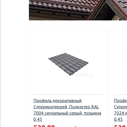
Профиль декоративный
Профи
Супермонтеррей, Полиэстер RAL
Супер
7004 сигнальный серый, толщина
7024 
0,45
0,45