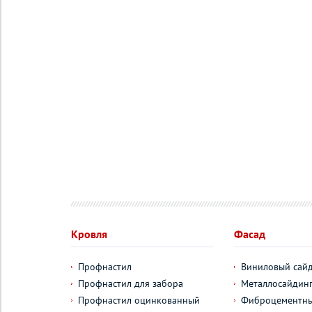
Кровля
Фасад
Профнастил
Виниловый сай
Профнастил для забора
Металлосайдин
Профнастил оцинкованный
Фиброцементны