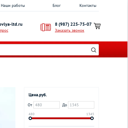
Наши работы
Блог
Контакты
vlya-ltd.ru
8 (987) 225-75-07
опрос
Заказать звонок
Цена.руб.
От
До
480
1345