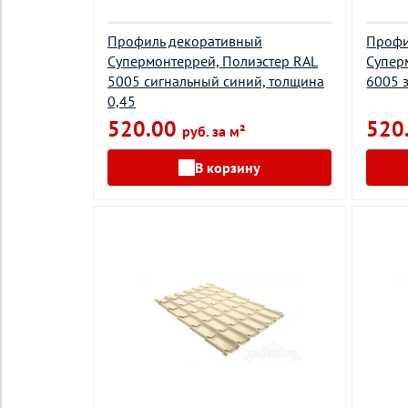
Профиль декоративный
Профи
Супермонтеррей, Полиэстер RAL
Супер
5005 сигнальный синий, толщина
6005 
0,45
520.00
520
руб. за м²
В корзину