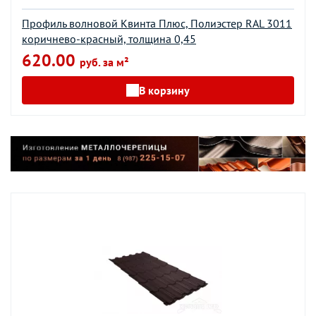
Профиль волновой Квинта Плюс, Полиэстер RAL 3011
коричнево-красный, толщина 0,45
620.00
руб. за м²
В корзину